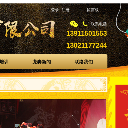
登录
注册
留言板
联系电话
13911501553
13021177244
培训
龙狮新闻
联络我们